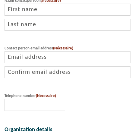
Naam contactpersoon
(Nécessaire)
Voornaam
Cursist
Achternaam
Cursist
Contact person email address
(Nécessaire)
Saisissez
un
e-
Confirmez
mail
l’e-
mail
Telephone number
(Nécessaire)
Organization details