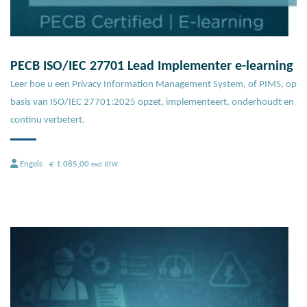
PECB ISO/IEC 27701 Lead Implementer e-learning
Leer hoe u een Privacy Information Management System, of PIMS, op
basis van ISO/IEC 27701:2025 opzet, implementeert, onderhoudt en
continu verbetert.
Engels
€
1.085,00
excl. BTW