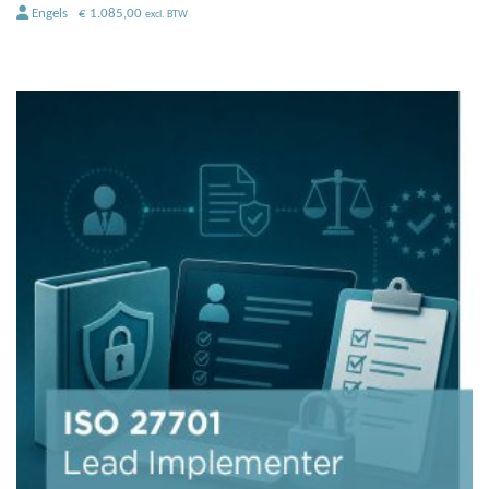
Engels
€
1.085,00
excl. BTW