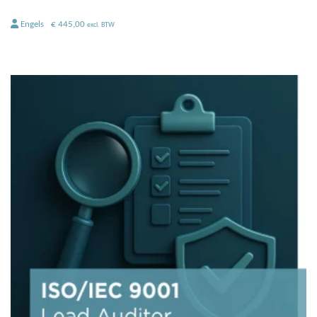
Engels
€
445,00
excl. BTW