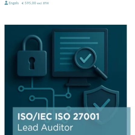
Engels
€
595,00
excl. BTW