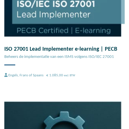
ISO 27001 Lead Implementer e-learning | PECB
Beheers de implementatie van een ISMS volgens ISO/IEC 27001
Engels, Frans of Spaans
€
1.085,00
excl. BTW