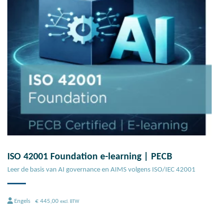
ISO 42001 Foundation e-learning | PECB
Leer de basis van AI governance en AIMS volgens ISO/IEC 42001
Engels
€
445,00
excl. BTW