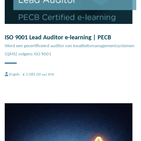
ISO 9001 Lead Auditor e-learning | PECB
Word een gecertificeerd auditor van kwaliteitsmanagementsystemen
(QMS) volgens ISO 9001
Engels
€
1.085,00
excl. BTW