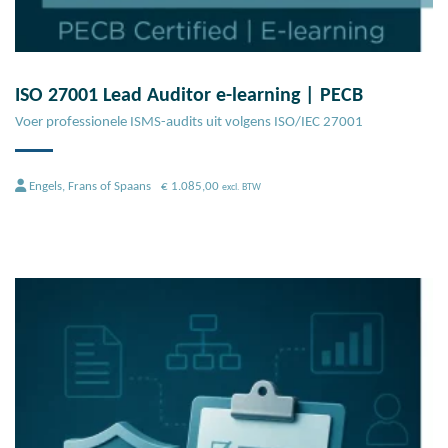
ISO 27001 Lead Auditor e-learning | PECB
Voer professionele ISMS-audits uit volgens ISO/IEC 27001
Engels, Frans of Spaans
€
1.085,00
excl. BTW