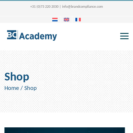
+31 (0)73 220 2030
|
info@brandcompliance.com
Shop
Home
/
Shop