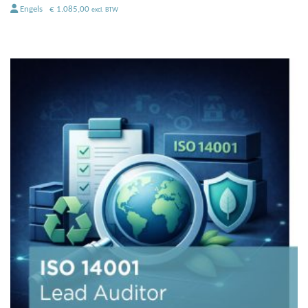
Engels
€
1.085,00
excl. BTW